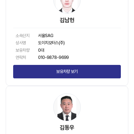
김남헌
소속단지
서울SAG
상사명
도이치모터스(주)
보유차량
0대
연락처
010-9878-9699
보유차량 보기
김동우