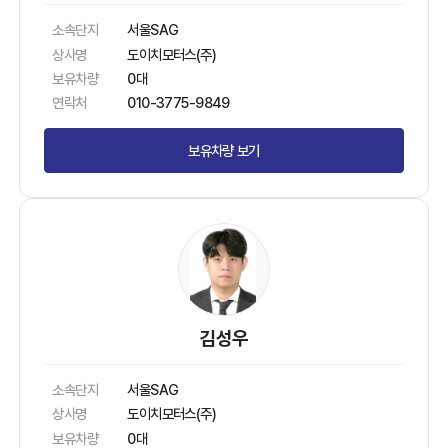
소속단지
서울SAG
상사명
도이치모터스(주)
보유차량
0대
연락처
010-3775-9849
보유차량 보기
김성우
소속단지
서울SAG
상사명
도이치모터스(주)
보유차량
0대