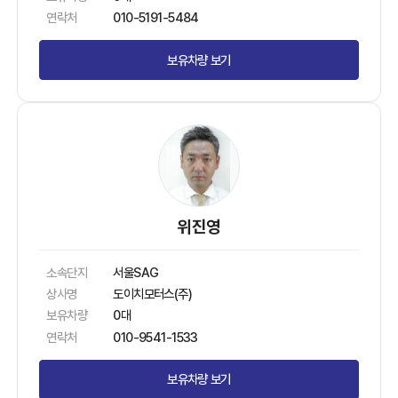
연락처
010-5191-5484
보유차량 보기
위진영
소속단지
서울SAG
상사명
도이치모터스(주)
보유차량
0대
연락처
010-9541-1533
보유차량 보기