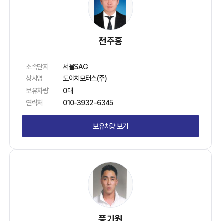
천주홍
소속단지
서울SAG
상사명
도이치모터스(주)
보유차량
0대
연락처
010-3932-6345
보유차량 보기
풍기원