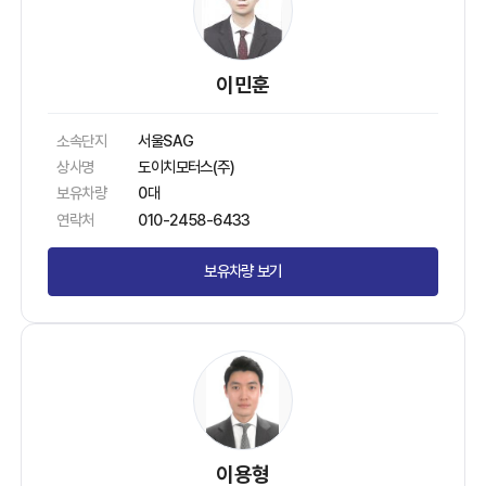
이민훈
소속단지
서울SAG
상사명
도이치모터스(주)
보유차량
0대
연락처
010-2458-6433
보유차량 보기
이용형