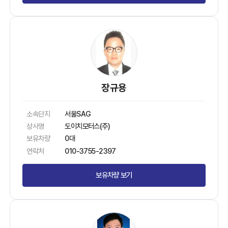
장규용
소속단지
서울SAG
상사명
도이치모터스(주)
보유차량
0대
연락처
010-3755-2397
보유차량 보기