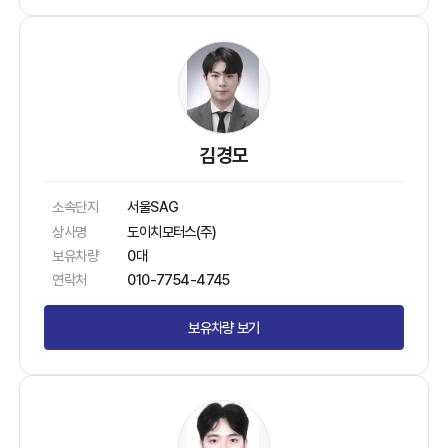
김경모
소속단지
서울SAG
상사명
도이치모터스(주)
보유차량
0대
연락처
010-7754-4745
보유차량 보기