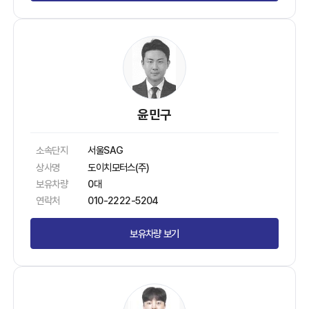
윤민구
소속단지
서울SAG
상사명
도이치모터스(주)
보유차량
0대
연락처
010-2222-5204
보유차량 보기