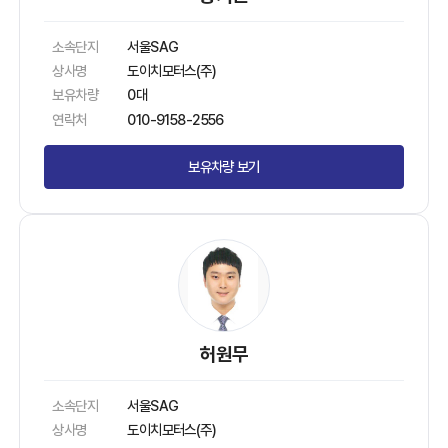
소속단지
서울SAG
상사명
도이치모터스(주)
보유차량
0대
연락처
010-9158-2556
보유차량 보기
허원무
소속단지
서울SAG
상사명
도이치모터스(주)