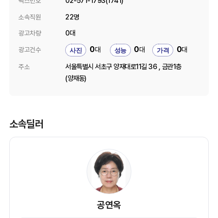
02-571-1793(1741)
팩스번호
22명
소속직원
0대
광고차량
0
0
0
대
대
대
광고건수
사진
성능
가격
서울특별시 서초구 양재대로11길 36 , 금관1층
주소
(양재동)
소속딜러
공연옥