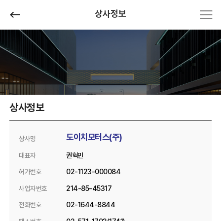
상사정보
상사정보
도이치모터스(주)
상사명
권혁민
대표자
02-1123-000084
허가번호
214-85-45317
사업자번호
02-1644-8844
전화번호