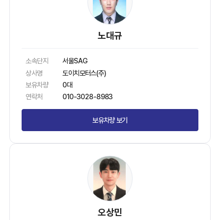
노대규
소속단지
서울SAG
상사명
도이치모터스(주)
보유차량
0대
연락처
010-3028-8983
보유차량 보기
오상민