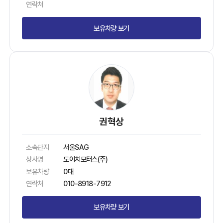
연락처
보유차량 보기
권혁상
소속단지
서울SAG
상사명
도이치모터스(주)
보유차량
0대
연락처
010-8918-7912
보유차량 보기