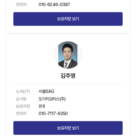
연락처
010-6246-0387
보유차량 보기
김주영
소속단지
서울SAG
상사명
도이치모터스(주)
보유차량
0대
연락처
010-7117-9250
보유차량 보기