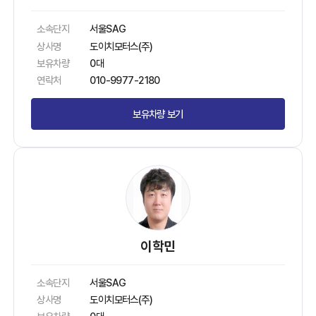
소속단지
서울SAG
상사명
도이치모터스(주)
보유차량
0대
연락처
010-9977-2180
보유차량 보기
이학민
소속단지
서울SAG
상사명
도이치모터스(주)