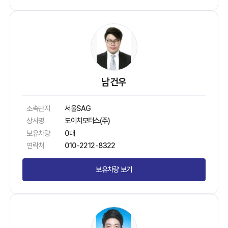
남건우
소속단지
서울SAG
상사명
도이치모터스(주)
보유차량
0대
연락처
010-2212-8322
보유차량 보기