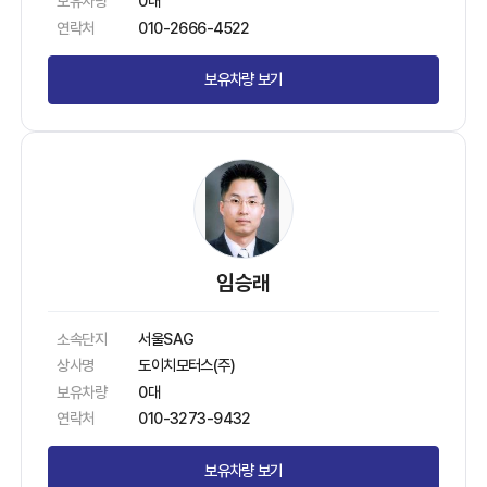
보유차량
0대
연락처
010-2666-4522
보유차량 보기
임승래
소속단지
서울SAG
상사명
도이치모터스(주)
보유차량
0대
연락처
010-3273-9432
보유차량 보기